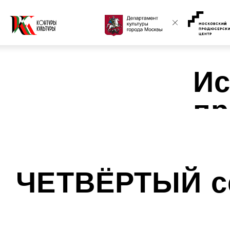
Ист
про
ЧЕТВЁРТЫЙ сез