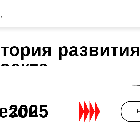
О ПРОЕКТЕ
ИСТОР
ория развития
екта
он
2025
Нажми и у