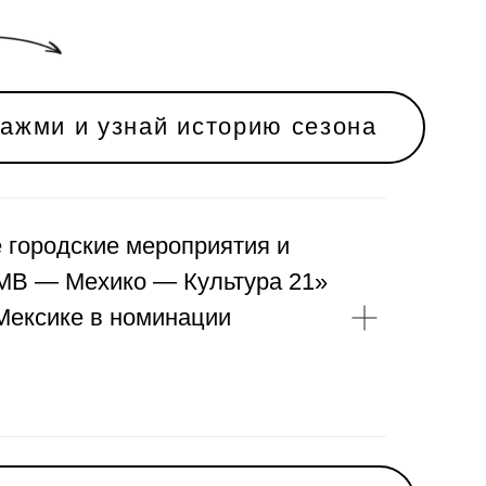
знай историю сезона
е городские мероприятия и
МВ — Мехико — Культура 21»
Мексике в номинации
знай историю сезона