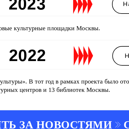
2022
Нажми и у
новые культурные площадки Москвы.
льтуры». В тот год в рамках проекта было от
турных центров и 13 библиотек Москвы.
ТЬ ЗА НОВОСТЯМИ
С
mosproducer.ru